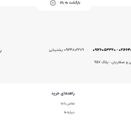
بازگشت به بالا
09124802279 پشتیبانی
ار
و صفاریان - پلاک ۹۵۷
راهنمای خرید
تماس با ما
درباره ما