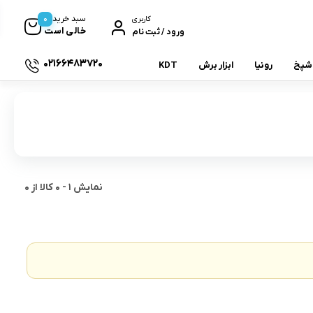
0
سبد خرید
کاربری
خالی است
ورود / ثبت نام
02166483720
شپخ
رونیا
ابزار برش
KDT
فینیشینگ
سندینگ
نمایش
1
-
0
کالا از
0