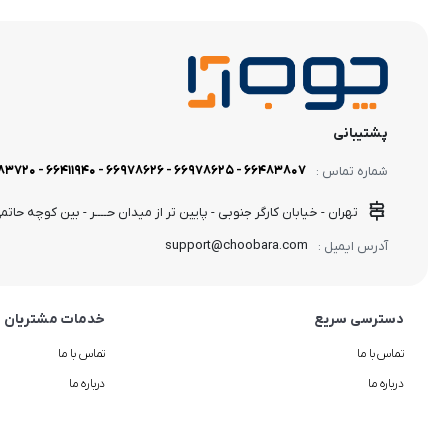
دستگاه پرس وکیوم
پشتیبانی
66483807 - 66978625 - 66978626 - 66411940 - 02166483720 - 09126053320
شماره تماس :
تهران - خیابان کارگر جنوبی - پایین تر از میدان حــــر - بین کوچه حاتمی 
support@choobara.com
آدرس ایمیل :
دسترسی سریع
خدمات مشتریان
تماس با ما
تماس با ما
درباره ما
درباره ما