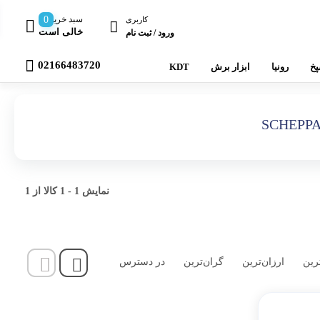
سبد خرید
0
کاربری
خالی است
ورود / ثبت نام
02166483720
خ
رونیا
ابزار برش
KDT
 فینیشینگ
 سندینگ
نمایش
1
-
1
کالا از
1
رین
ارزان‌ترین
گران‌ترین
در دسترس