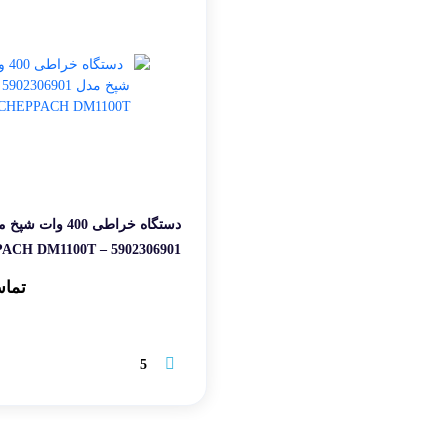
دستگاه خراطی 400 وات ش
5902306901 – SCHEPPACH DM1100T
تماس
5