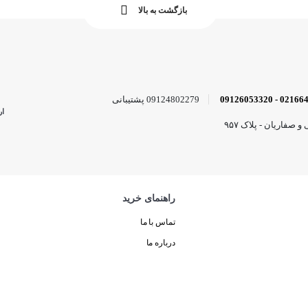
بازگشت به بالا
09124802279 پشتیبانی
ار
 صفاریان - پلاک ۹۵۷
راهنمای خرید
تماس با ما
درباره ما