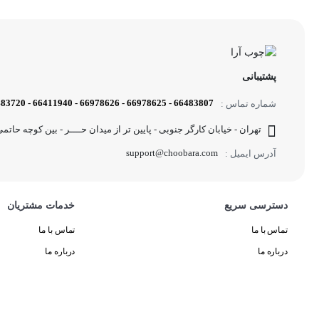
پشتیبانی
66483807 - 66978625 - 66978626 - 66411940 - 02166483720 - 09126053320
شماره تماس :
تهران - خیابان کارگر جنوبی - پایین تر از میدان حــــر - بین کوچه حاتمی و
support@choobara.com
آدرس ایمیل :
دسترسی سریع
خدمات مشتریان
تماس با ما
تماس با ما
درباره ما
درباره ما